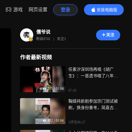
游戏
网页设置
登录
安装电脑版
内容更精彩
儒爷说
关注
粉丝
9741
|
关注
3
作者最新视频
任素汐深圳场再唱《胡广
生》：一首遗书唱了八年，
她凭什么被夸？
571
|
01:04
07-02
鞠婧祎新剧参加宗门测试被
刷，换身份重考，简直古偶
界高考复读生
432
|
01:04
1评论
06-27