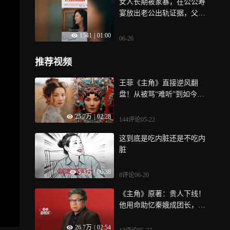
女人长期被家暴，在公公寿
宴放出老公出轨证据，父亲
护女：终止两家所有合作
1541
|
01:00
06-26
推荐视频
王菲《主角》直接逆风翻
盘！从被骂“难听”到如今成
全网催泪神曲，56岁天后再
25.7万
|
02:28
掀口碑反转
144评论
05-22
这到底是吃内脏还是不吃内
脏
5.3万
|
00:38
8评论
06-20
《主角》原著：贵人下线！
他用命助忆秦娥成团长，上
任194天就垮台丨书中剧有戏
26.7万
|
02:54