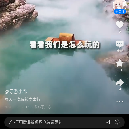
关注
5
评论
10
9
@
导游小希
两天一晚玩转南太行
2026-05-13 01:55
发布于
广东
打开
腾讯新闻客户端说两句