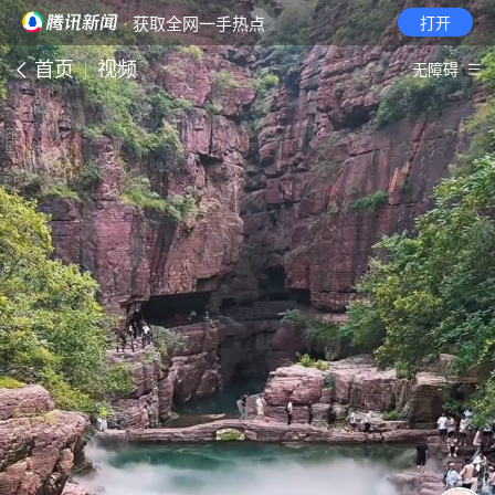
· 获取全网一手热点
打开
首页
视频
无障碍