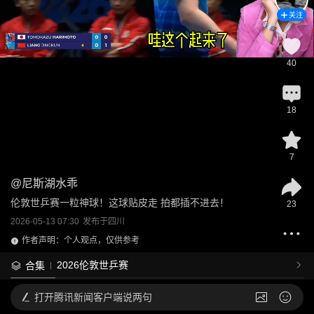
关注
40
18
7
@
尼斯湖水乖
伦敦世乒赛一粒神球！这球贴皮走 拍都插不进去！
23
2026-05-13 07:30
发布于
四川
作者声明：个人观点，仅供参考
2026伦敦世乒赛
合集
打开
腾讯新闻客户端说两句