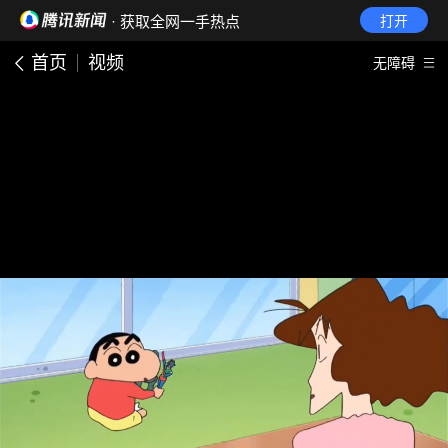
· 获取全网一手热点
打开
首页
视频
无障碍