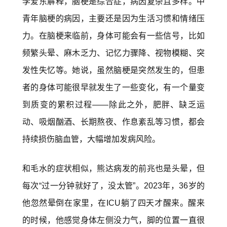
李爱东解释，脑梗是
综合症
，病因复杂且多样。中
青年脑梗的病因，主要还是因为生活习惯和情绪压
力。在脑梗来临前，身体可能会有一些信号，比如
频繁头晕、麻木乏力、记忆力骤降、视物模糊、突
发性失忆等。她说，虽然脑梗是突然发生的，但患
者的身体可能很早就发生了一些变化，有一个量变
到质变的累积过程——除此之外，肥胖、缺乏运
动、吸烟酗酒、长期熬夜、作息紊乱等习惯，都会
持续损伤脑血管，大幅增加发病风险。
和毛水的症状相似，熊达病发的前兆也是头晕，但
每次“过一分钟就好了，没太管”。2023年，36岁的
他忽然晕倒在家里，在ICU躺了四天才醒来。醒来
的时候，他感觉身体左侧没力气，脚的位置一直很