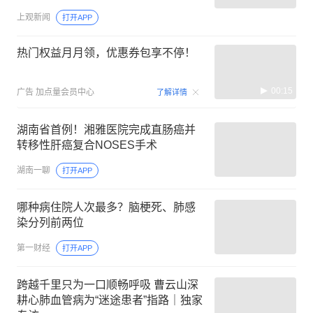
上观新闻
打开APP
热门权益月月领，优惠券包享不停！
00:15
广告
加点量会员中心
了解详情
湖南省首例！湘雅医院完成直肠癌并
转移性肝癌复合NOSES手术
湖南一聊
打开APP
哪种病住院人次最多？脑梗死、肺感
染分列前两位
第一财经
打开APP
跨越千里只为一口顺畅呼吸 曹云山深
耕心肺血管病为“迷途患者”指路｜独家