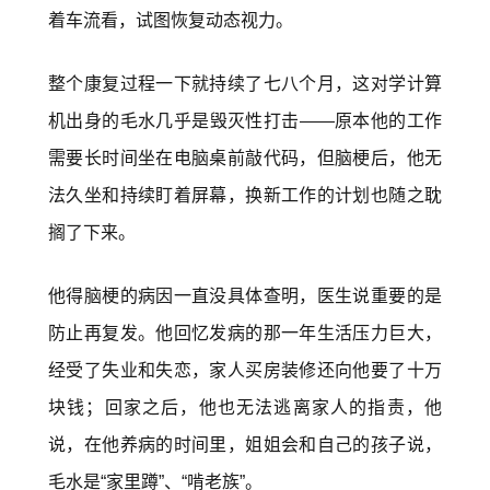
着车流看，试图恢复动态视力。
整个康复过程一下就持续了七八个月，这对学计算
机出身的毛水几乎是毁灭性打击——原本他的工作
需要长时间坐在电脑桌前敲代码，但脑梗后，他无
法久坐和持续盯着屏幕，换新工作的计划也随之耽
搁了下来。
他得脑梗的病因一直没具体查明，医生说重要的是
防止再复发。他回忆发病的那一年生活压力巨大，
经受了失业和失恋，家人买房装修还向他要了十万
块钱；回家之后，他也无法逃离家人的指责，他
说，在他养病的时间里，姐姐会和自己的孩子说，
毛水是“家里蹲”、“啃老族”。