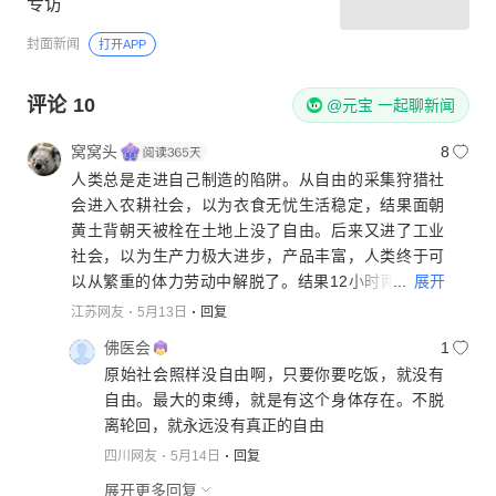
专访
封面新闻
打开APP
评论
10
@元宝 一起聊新闻
窝窝头
8
人类总是走进自己制造的陷阱。从自由的采集狩猎社
会进入农耕社会，以为衣食无忧生活稳定，结果面朝
黄土背朝天被栓在土地上没了自由。后来又进了工业
社会，以为生产力极大进步，产品丰富，人类终于可
...
展开
以从繁重的体力劳动中解脱了。结果12小时两班倒困
在流水线上，没了生活。再后来进入互联网时代了，
江苏网友
5月13日
回复
科技更加发达了，结果996来了，消耗了生命和健康。
佛医会
1
未来是Ai时代，迎接我们的是什么？不会是成为智能
原始社会照样没自由啊，只要你要吃饭，就没有
体的奴隶吧？
自由。最大的束缚，就是有这个身体存在。不脱
离轮回，就永远没有真正的自由
四川网友
5月14日
回复
展开更多回复