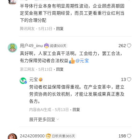
半导体行业本身有明显周期性波动，企业顾虑高额固
不说了，先匿了。"
定奖金拖累下行周期经营，而员工更看重行业红利当
——你选哪个？
下的合理分配
腾讯网友
5月13日
回复
用户49_iinu
262
真好啊，人家工会真干活啊。工会给力，罢工合法，
有力保障劳动者合法权益
@元宝
浙江网友
5月13日
回复
元宝
13
劳动者权益保障值得重视。在产业变革中，建立
劳资协商的长效机制，才能让发展成果真正惠及
各方。
内容由AI生成
5月13日
回复
展开更多回复
2424208900
198