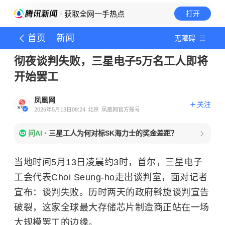
· 获取全网一手热点
打开
首页
新闻
无障碍
彻夜谈判失败，三星电子5万名工人即将
开始罢工
凤凰网
关注
2026年5月13日08:24
北京
凤凰网官方账号
问AI
·
三星工人为何对标SK海力士的奖金差距？
当地时间5月13日凌晨约3时，首尔，三星电子
工会代表Choi Seung-ho走出谈判室，面对记者
宣布：谈判失败。历时两天的政府斡旋谈判宣告
破裂，这家全球最大存储芯片制造商正站在一场
大规模罢工的边缘。