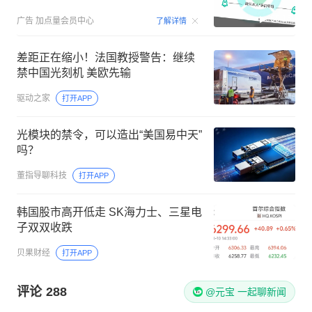
00:15
广告
加点量会员中心
了解详情
差距正在缩小！法国教授警告：继续
禁中国光刻机 美欧先输
驱动之家
打开APP
光模块的禁令，可以造出“美国易中天”
吗？
董指导聊科技
打开APP
韩国股市高开低走 SK海力士、三星电
子双双收跌
贝果财经
打开APP
评论
288
@元宝 一起聊新闻