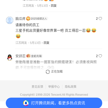
江苏网友
5月13日
回复
脑瓜疼
2
请善待你的员工
三星手机出货量好像世界第一吧 员工得忍一忍
江苏网友
5月13日
回复
安詳忍
2
勞動階層是推動一國富強的鋼鐵硬漢！必須重視與照
顧,不可怠慢忽視之…🧐🤔
正在加载
中国台湾网友
5月13日
回复
意见反馈
举报中心
隐私政策
Copyright© 1998-
2026
Tencent.All Rights Reserved
打开
腾讯新闻，看更多热点资讯