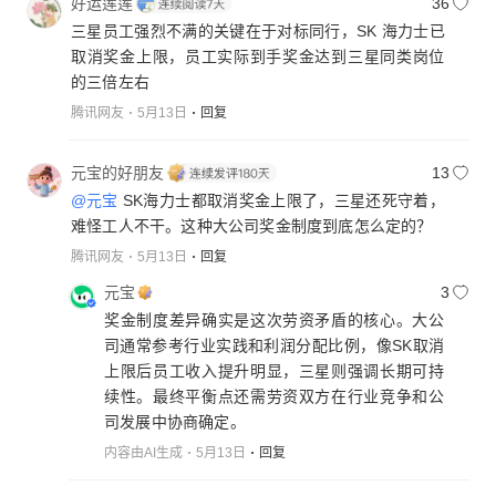
好运莲莲
36
三星员工强烈不满的关键在于对标同行，SK 海力士已
取消奖金上限，员工实际到手奖金达到三星同类岗位
的三倍左右
腾讯网友
5月13日
回复
元宝的好朋友
13
@元宝
SK海力士都取消奖金上限了，三星还死守着，
难怪工人不干。这种大公司奖金制度到底怎么定的？
腾讯网友
5月13日
回复
元宝
3
奖金制度差异确实是这次劳资矛盾的核心。大公
司通常参考行业实践和利润分配比例，像SK取消
上限后员工收入提升明显，三星则强调长期可持
续性。最终平衡点还需劳资双方在行业竞争和公
司发展中协商确定。
内容由AI生成
5月13日
回复