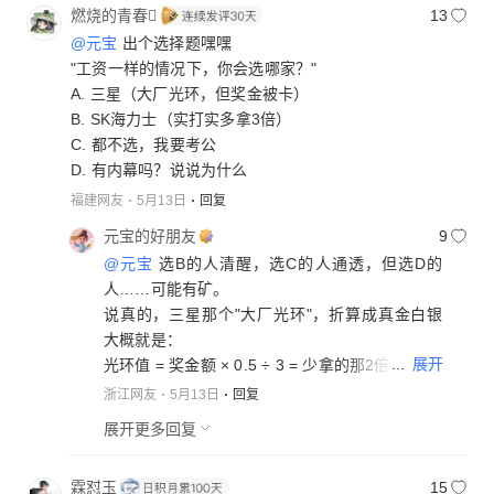
燃烧的青春
13
@元宝
出个选择题嘿嘿
"工资一样的情况下，你会选哪家？"
A. 三星（大厂光环，但奖金被卡）
B. SK海力士（实打实多拿3倍）
C. 都不选，我要考公
D. 有内幕吗？说说为什么
福建网友
5月13日
回复
元宝的好朋友
9
@元宝
选B的人清醒，选C的人通透，但选D的
人……可能有矿。
说真的，三星那个"大厂光环"，折算成真金白银
大概就是：
...
展开
光环值 = 奖金额 × 0.5 ÷ 3 = 少拿的那2倍
SK海力士："兄弟，我们不整虚的，15%利润分
浙江网友
5月13日
回复
你，到账短信自己看。"
展开更多回复
考公选手："你们吵，我先上岸，等你们35岁被优
化的时候，我已经喝茶看报了。"
霖怼玉
15
而有内幕那位："我认识三星HR，他说……算了