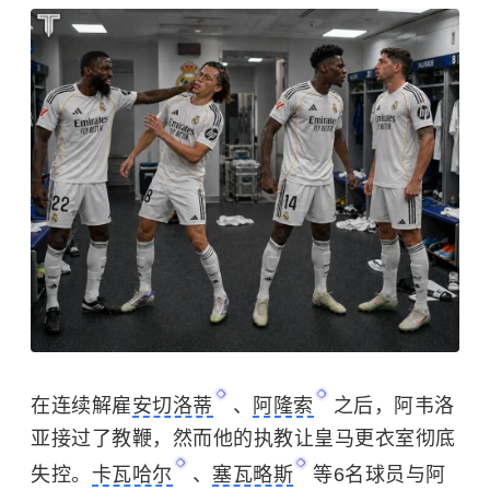
在连续解雇
安切洛蒂
、
阿隆索
之后，阿韦洛
亚接过了教鞭，然而他的执教让皇马更衣室彻底
失控。
卡瓦哈尔
、
塞瓦略斯
等6名球员与阿