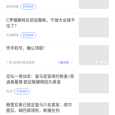
体坛周报
打开APP
C罗婚期将近却迎噩耗，千球大业保不
住了？
兄弟聊球
打开APP
凭手机号，确认领取！
00:15
广告
易泽科技运营商
了解详情
足坛一夜动态：皇马官宣续约熊皇+签
迪奥曼德 欧足联硬刚因凡蒂诺
念洲
打开APP
穆里尼奥已锁定皇马六名首发：库尔
图瓦、姆巴佩领衔，新援在列