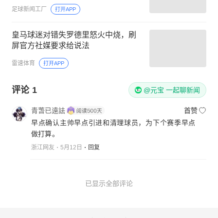
足球新闻工厂
打开APP
皇马球迷对错失罗德里怒火中烧，刷
屏官方社媒要求给说法
雷速体育
打开APP
评论
1
@元宝 一起聊新闻
青萅已遠詓
首赞
早点确认主帅早点引进和清理球员，为下个赛季早点
做打算。
浙江网友
5月12日
回复
已显示全部评论