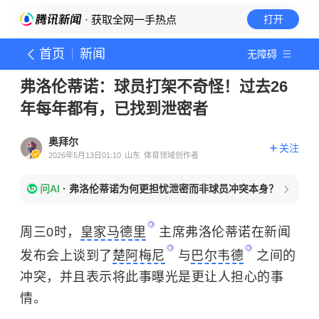
· 获取全网一手热点
打开
首页
新闻
无障碍
弗洛伦蒂诺：球员打架不奇怪！过去26
年每年都有，已找到泄密者
奥拜尔
关注
2026年5月13日01:10
山东
体育领域创作者
问AI
·
弗洛伦蒂诺为何更担忧泄密而非球员冲突本身？
周三0时，
皇家马德里
主席弗洛伦蒂诺在新闻
发布会上谈到了
楚阿梅尼
与
巴尔韦德
之间的
冲突，并且表示将此事曝光是更让人担心的事
情。