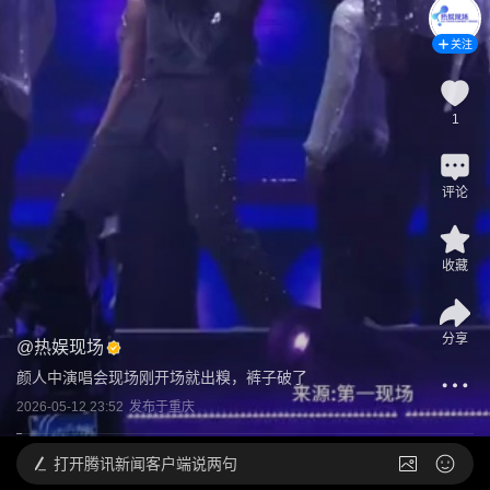
关注
1
评论
收藏
分享
@
热娱现场
颜人中演唱会现场刚开场就出糗，裤子破了
2026-05-12 23:52
发布于
重庆
打开
腾讯新闻客户端说两句