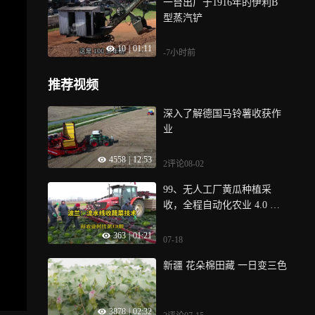
一台出厂于1916年的伊利B
型蒸汽铲
10
|
01:11
-7小时前
推荐视频
深入了解德国马铃薯收获作
业
4558
|
12:53
2评论
08-02
99、无人工厂黄瓜种植采
收，全程自动化农业 4.0 新
模式
363
|
01:21
07-18
新疆 花朵棉田藏 一日变三色
3878
|
02:32