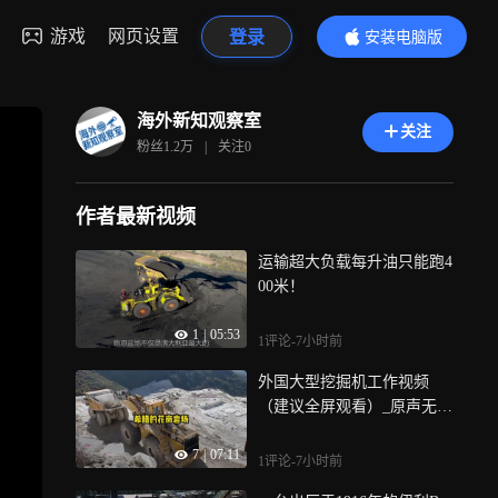
游戏
网页设置
登录
安装电脑版
内容更精彩
海外新知观察室
关注
粉丝
1.2万
|
关注
0
作者最新视频
运输超大负载每升油只能跑4
00米！
1
|
05:53
1评论
-7小时前
外国大型挖掘机工作视频
（建议全屏观看）_原声无配
音_4K60
7
|
07:11
1评论
-7小时前