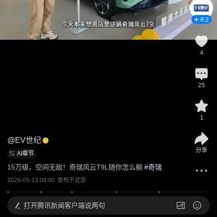
关注
4
25
1
@
EV世纪
分享
AI章节
15万级，空间无敌！奇瑞风云T9L随你怎么躺
 #
奇瑞
2026-05-13 08:00
发布于
北京
打开
腾讯新闻客户端说两句