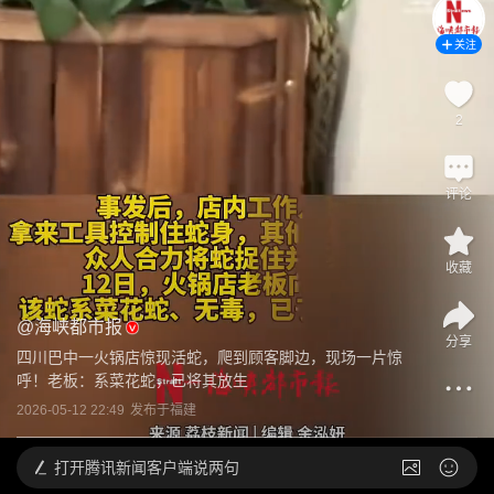
关注
2
评论
收藏
@
海峡都市报
分享
四川巴中一火锅店惊现活蛇，爬到顾客脚边，现场一片惊
呼！老板：系菜花蛇，已将其放生
2026-05-12 22:49
发布于
福建
打开
腾讯新闻客户端说两句