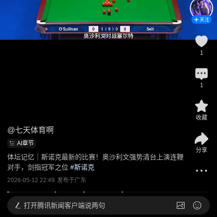
关注
1
1
收藏
@
七天体育啊
AI章节
分享
体坛记忆｜斯诺克最新的比赛！奥沙利文强势清台上演连鞭
对手，剑指冠军之位
 #
斯诺克
2026-05-12 22:49
发布于
广东
打开
腾讯新闻客户端说两句