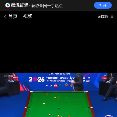
· 获取全网一手热点
打开
首页
视频
无障碍