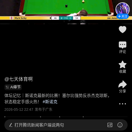
关注
评论
收藏
@
七天体育啊
AI章节
分享
体坛记忆｜斯诺克最新的比赛！塞尔比强势反杀杰克琼斯，
状态稳定手感火热！
 #
斯诺克
2026-05-12 22:47
发布于
广东
打开
腾讯新闻客户端说两句