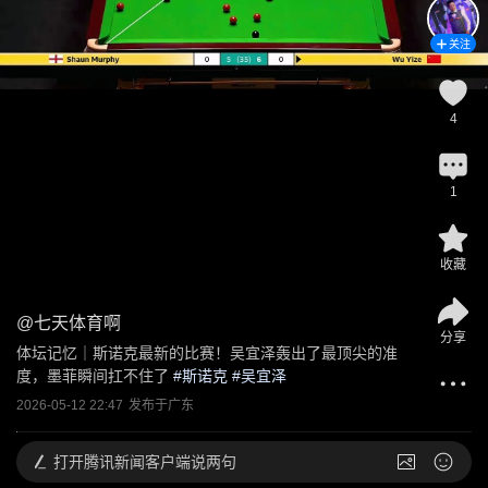
关注
4
1
收藏
@
七天体育啊
分享
体坛记忆｜斯诺克最新的比赛！吴宜泽轰出了最顶尖的准
度，墨菲瞬间扛不住了
 #
斯诺克
 #
吴宜泽
2026-05-12 22:47
发布于
广东
打开
腾讯新闻客户端说两句