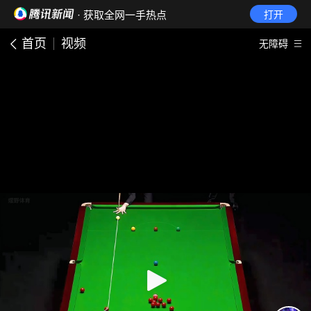
· 获取全网一手热点
打开
首页
视频
无障碍