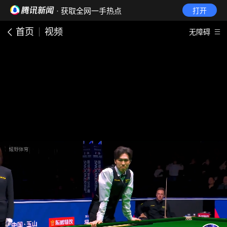
· 获取全网一手热点
打开
首页
视频
无障碍