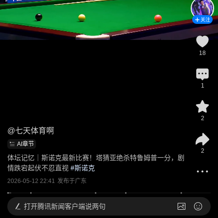
关注
18
1
2
@
七天体育啊
AI章节
2
体坛记忆｜斯诺克最新比赛！塔猜亚绝杀特鲁姆普一分，剧
情跌宕起伏不忍直视
 #
斯诺克
2026-05-12 22:41
发布于
广东
打开
腾讯新闻客户端说两句