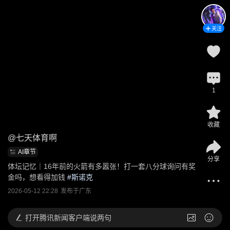
关注
1
收藏
@
七天体育啊
AI章节
分享
体坛记忆｜16年前的火箭有多嚣张！打一套八分球询问有奖
金吗，想看得加钱
 #
斯诺克
2026-05-12 22:28
发布于
广东
打开
腾讯新闻客户端说两句