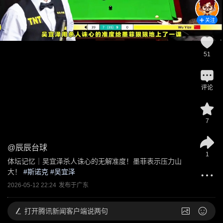
关注
51
评论
7
@
辰辰台球
1
体坛记忆｜吴宜泽杀人诛心的无解准度！墨菲表示压力山
大！
 #
斯诺克
 #
吴宜泽
2026-05-12 22:24
发布于
广东
打开
腾讯新闻客户端说两句