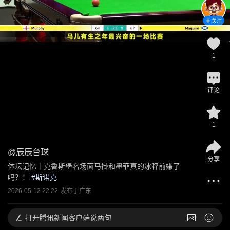
关注
1
评论
1
@
辰辰台球
分享
体坛记忆｜克鲁斯堡名场面马褂和墨菲真的冰释前嫌了
吗？！
 #
斯诺克
2026-05-12 22:22
发布于
广东
打开
腾讯新闻客户端说两句