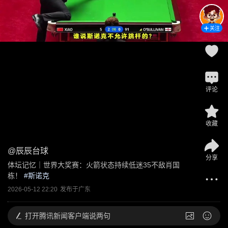
关注
评论
收藏
@
辰辰台球
分享
体坛记忆｜世界大奖赛：火箭状态持续低迷35不敌肖国
栋！
 #
斯诺克
2026-05-12 22:20
发布于
广东
打开
腾讯新闻客户端说两句