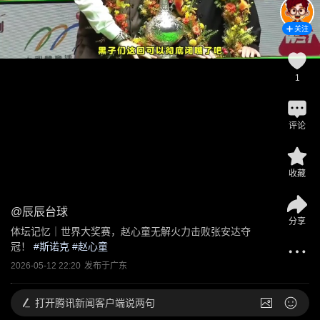
关注
1
评论
收藏
@
辰辰台球
分享
体坛记忆｜世界大奖赛，赵心童无解火力击败张安达夺
冠！
 #
斯诺克
 #
赵心童
2026-05-12 22:20
发布于
广东
打开
腾讯新闻客户端说两句