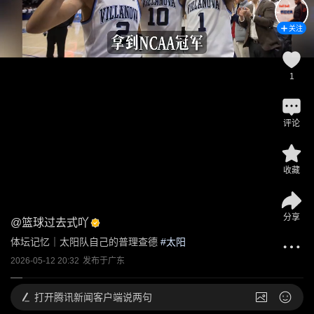
关注
1
评论
收藏
分享
@
篮球过去式吖
体坛记忆｜太阳队自己的普理查德
 #
太阳
2026-05-12 20:32
发布于
广东
打开
腾讯新闻客户端说两句