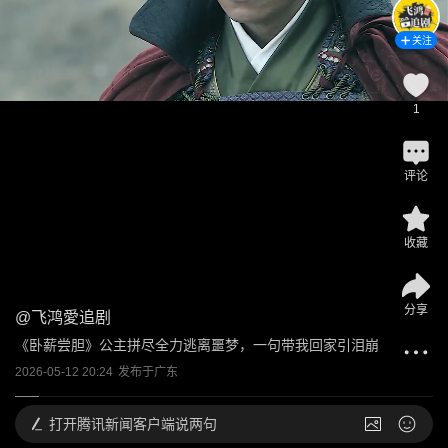
关注
1
评论
收藏
分享
@
飞鸿愛追剧
《卧薪尝胆》公主拼尽全力逃离噩梦，一句带我回家引泪崩
2026-05-12 20:24
发布于
广东
打开
腾讯新闻客户端说两句