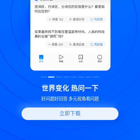
致
世界变化 热问一下
好问题好回答 多元视角看问题
立即下载