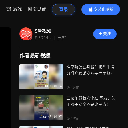
游戏
网页设置
登录
安装电脑版
内容更精彩
5号视频
关注
粉丝
29.6万
|
关注
0
作者最新视频
性早熟怎么判断？哪些生活
习惯容易诱发孩子性早熟？
7
|
01:14
-3小时前
三轮车载着六个娃 网友：为
了孩子安全还是少拉点！
45
|
01:27
-2小时前