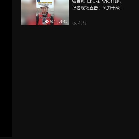
强台风“白海豚”登陆在即，
记者现场直击：风力十级、
浪高十米
614
|
01:41
-2小时前