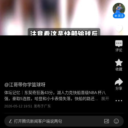
关注
评论
收藏
@
江哥带你学篮球呀
分享
体坛记忆｜东契奇狂轰43分，湖人力克快船晋级NBA 杯八
强，豪取5连胜，哈登和小卡表情失落，快船的路还...
展开
2026-05-12 19:51
发布于
广东
打开
腾讯新闻客户端说两句