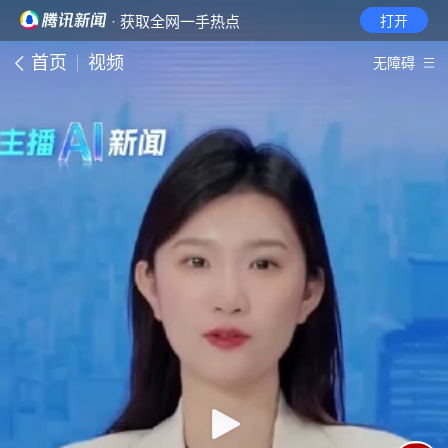
· 获取全网一手热点
打开
首页
视频
无障碍