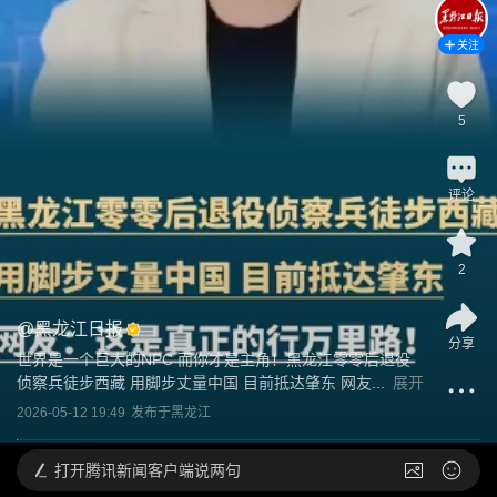
关注
5
评论
2
@
黑龙江日报
分享
世界是一个巨大的NPC 而你才是主角！黑龙江零零后退役
侦察兵徒步西藏 用脚步丈量中国 目前抵达肇东 网友...
展开
2026-05-12 19:49
发布于
黑龙江
打开
腾讯新闻客户端说两句