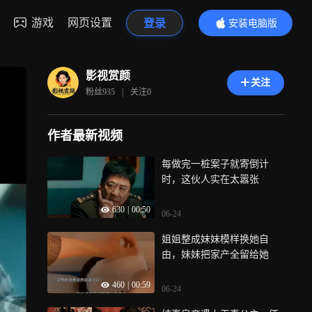
游戏
网页设置
登录
安装电脑版
内容更精彩
影视赏颜
关注
粉丝
935
|
关注
0
作者最新视频
每做完一桩案子就寄倒计
时，这伙人实在太嚣张
630
|
00:50
06-24
姐姐整成妹妹模样换她自
由，妹妹把家产全留给她
460
|
00:59
06-24