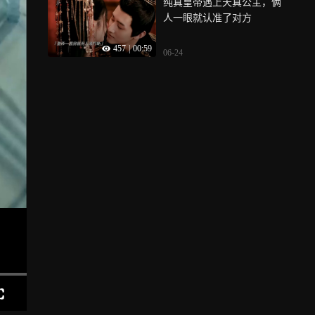
纯真皇帝遇上天真公主，俩
人一眼就认准了对方
457
|
00:59
06-24