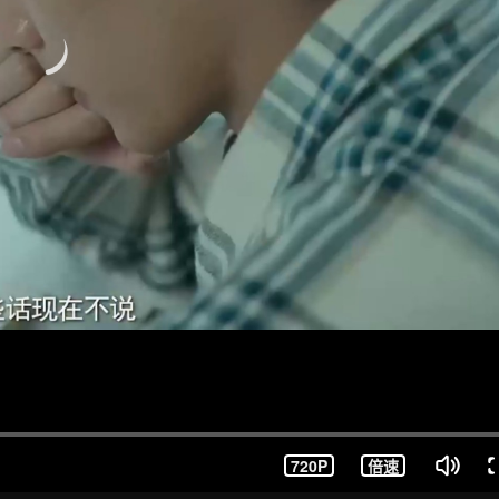
720P
倍速