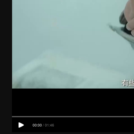
00:00
/
01:46