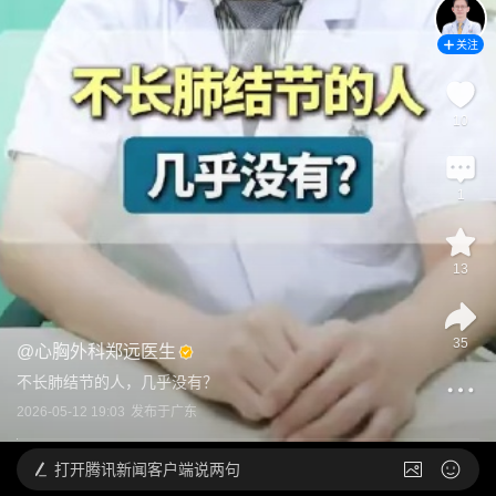
关注
10
1
13
35
@
心胸外科郑远医生
不长肺结节的人，几乎没有？
2026-05-12 19:03
发布于
广东
打开
腾讯新闻客户端说两句