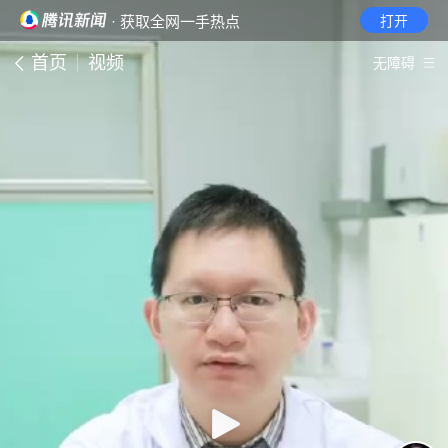
· 获取全网一手热点
打开
首页
视频
无障碍