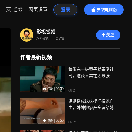
游戏
网页设置
登录
安装电脑版
内容更精彩
影视赏颜
关注
粉丝
935
|
关注
0
作者最新视频
每做完一桩案子就寄倒计
时，这伙人实在太嚣张
630
|
00:50
06-24
姐姐整成妹妹模样换她自
由，妹妹把家产全留给她
460
|
00:59
06-24