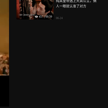
纯真皇帝遇上天真公主，俩
人一眼就认准了对方
457
|
00:59
06-24