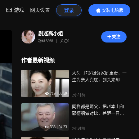
游戏
网页设置
登录
安装电脑版
内容更精彩
剧迷高小姐
关注
粉丝
6868
|
关注
0
作者最新视频
大S：17岁担负家庭重责，一
生为亲人兜底，到头来却没
人护她
719
|
03:59
2小时前
同样都是师父，把赵本山和
郭德纲做对比，差距一目了
然
338
|
04:23
2小时前