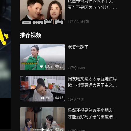
凤凰传奇为什么做不了夫
妻？不是因为五五分账，曾
毅早透露过原因
21
|
04:38
1评论
2小时前
推荐视频
老婆气跑了
1.3万
|
00:23
2评论
06-09
网友嘲笑秦太太家庭地位卑
微、指责聂远大男子主义，
秦子越想的是每月7位数的生
2919
|
04:15
活费准时到账
2评论
07-21
果然还得是包饺子小朋友，
才能治好杨子珊的重度洁癖
症
1269
|
03:30