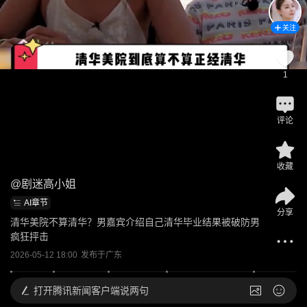
关注
1
评论
收藏
@
剧迷高小姐
AI章节
分享
清华美院不算清华？男嘉宾介绍自己清华毕业结果被破防男
疯狂抨击
2026-05-12 18:00
发布于
广东
打开
腾讯新闻客户端说两句