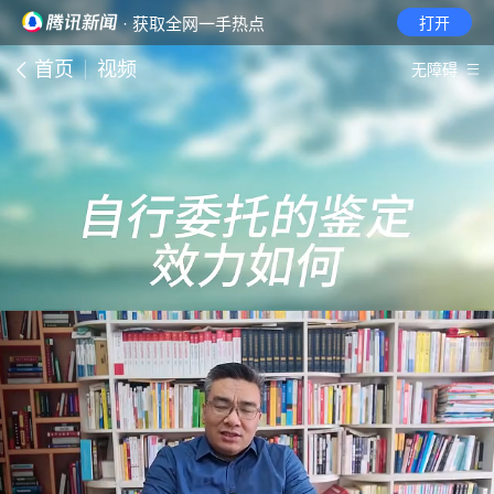
· 获取全网一手热点
打开
首页
视频
无障碍