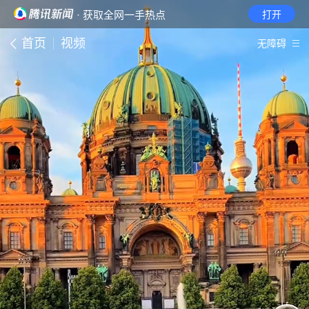
· 获取全网一手热点
打开
首页
视频
无障碍