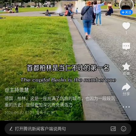
关注
1
评论
收藏
@
主持思慧
分享
德国｜柏林，这是一座充满了伤痕的城市，也因为一段段沉
重的历史，显得更加深沉而充满活力
2026-05-12 17:23
发布于
广东
打开
腾讯新闻客户端说两句