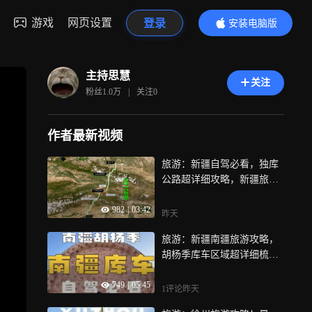
游戏
网页设置
登录
安装电脑版
内容更精彩
主持思慧
关注
粉丝
1.0万
|
关注
0
作者最新视频
旅游：新疆自驾必看，独库
公路超详细攻略，新疆旅游
攻略
982
|
03:42
昨天
旅游：新疆南疆旅游攻略，
胡杨季库车区域超详细梳
理！
749
|
05:45
1评论
昨天