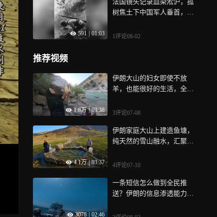
法国镜头记录血染淞沪，孤
树焦土下中国军人垂首，一
寸山河一寸悲怆
591
|
01:03
1评论
08-02
推荐视频
伊朗大山的妇女即使不放
羊，也能很好的生活，全靠
努力和一张渔网｜纪录片
1.8万
|
03:38
3评论
07-08
伊朗家庭大山上建造鱼塘，
纯天然的雪山融水，汇聚成
养鱼的小池塘｜纪录片
4.1万
|
03:37
4评论
07-10
一条短信怎么做到全民推
送？伊朗的信息渗透能力，
比导弹还让人后怕
3078
|
02:46