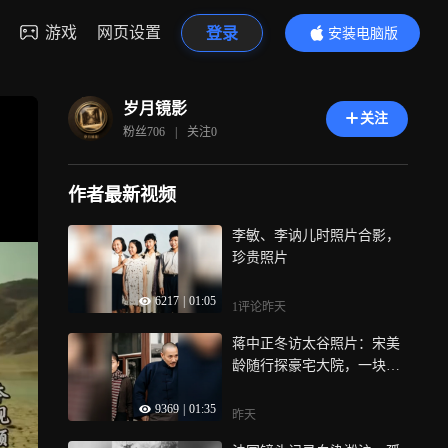
游戏
网页设置
登录
安装电脑版
内容更精彩
岁月镜影
关注
粉丝
706
|
关注
0
作者最新视频
李敏、李讷儿时照片合影，
珍贵照片
6217
|
01:05
1评论
昨天
蒋中正冬访太谷照片：宋美
龄随行探豪宅大院，一块太
谷饼令他惊叹
9369
|
01:35
昨天