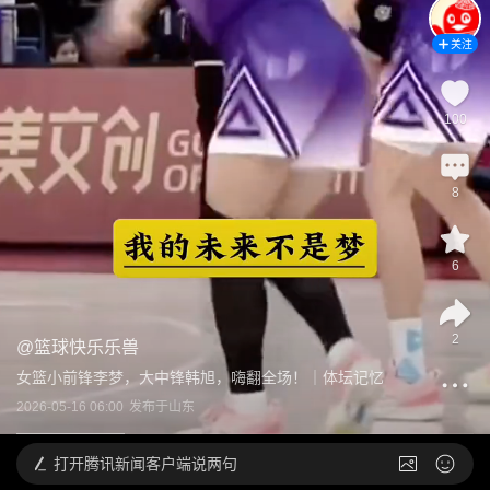
关注
100
8
6
2
@
篮球快乐乐兽
女篮小前锋李梦，大中锋韩旭，嗨翻全场！｜体坛记忆
2026-05-16 06:00
发布于
山东
打开
腾讯新闻客户端说两句