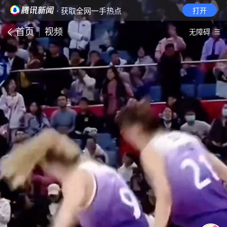
· 获取全网一手热点
打开
首页
视频
无障碍