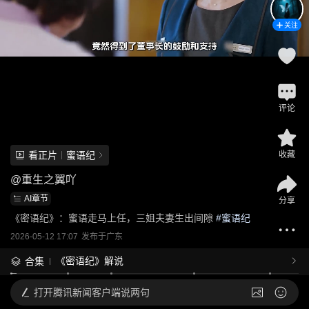
关注
评论
看正片
蜜语纪
收藏
@
重生之翼吖
AI章节
分享
《密语纪》：蜜语走马上任，三姐夫妻生出间隙
 #
蜜语纪
2026-05-12 17:07
发布于
广东
《密语纪》解说
合集
打开
腾讯新闻客户端说两句