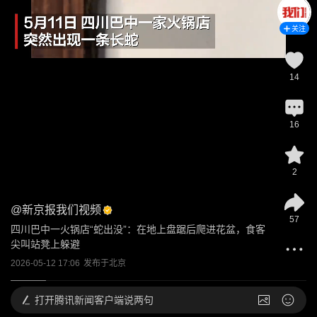
关注
14
16
2
@
新京报我们视频
57
四川巴中一火锅店“蛇出没”：在地上盘踞后爬进花盆，食客
尖叫站凳上躲避
2026-05-12 17:06
发布于
北京
打开
腾讯新闻客户端说两句