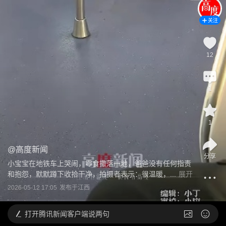
关注
12
1
1
@
高度新闻
分享
小宝宝在地铁车上哭闹，零食撒落一地，爸爸没有任何指责
和抱怨，默默蹲下收拾干净，拍摄者表示：很温暖，...
展开
2026-05-12 17:05
发布于
江西
打开
腾讯新闻客户端说两句