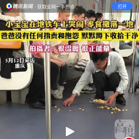
· 获取全网一手热点
打开
首页
视频
无障碍