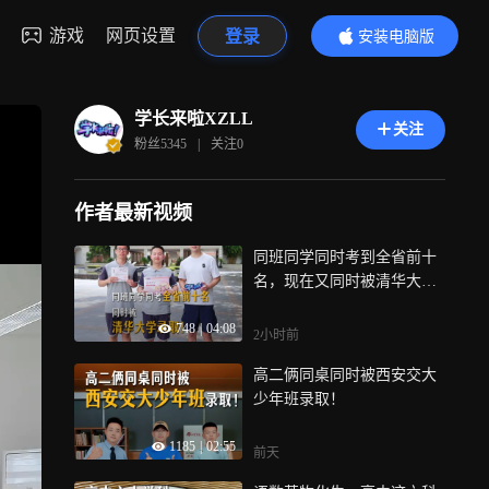
游戏
网页设置
登录
安装电脑版
内容更精彩
学长来啦XZLL
关注
粉丝
5345
|
关注
0
作者最新视频
同班同学同时考到全省前十
名，现在又同时被清华大学
录取！
748
|
04:08
2小时前
高二俩同桌同时被西安交大
少年班录取！
1185
|
02:55
前天