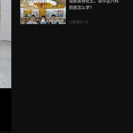
语数英物化生，高中这六科
到底怎么学？
4591
|
06:46
22评论
07-14