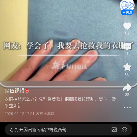
关注
61
1
60
@
伍视频
35
衣服抽丝怎么办？先别急着丢！钢镚顺着纹理刮，熨斗一烫
平整如新
2026-05-12 17:01
发布于
北京
打开
腾讯新闻客户端说两句