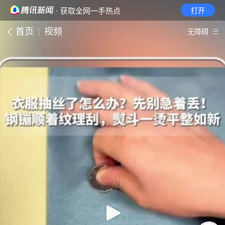
· 获取全网一手热点
打开
首页
视频
无障碍