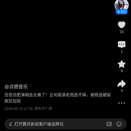
关注
33
1
9
@
点燃音乐
4
伍佰合肥演唱会太难了！五旬摇滚老炮逃不掉，被歌迷硬留
疯狂加班
2026-05-12 17:05
发布于
广西
打开
腾讯新闻客户端说两句