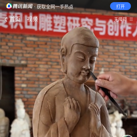
· 获取全网一手热点
打开
首页
视频
无障碍