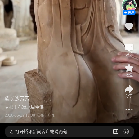
关注
1
评论
收藏
分享
@
长沙芳芳
麦积山石窟北周坐佛
2026-05-12 17:00
发布于
广东
打开
腾讯新闻客户端说两句