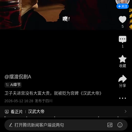
关注
5
1
收藏
@
摆渡侃剧A
AI章节
分享
卫子夫进宫没有大富大贵，就被贬为宫婢《汉武大帝》
2026-05-12 16:28
发布于
四川
汉武大帝
看正片
打开
腾讯新闻客户端说两句