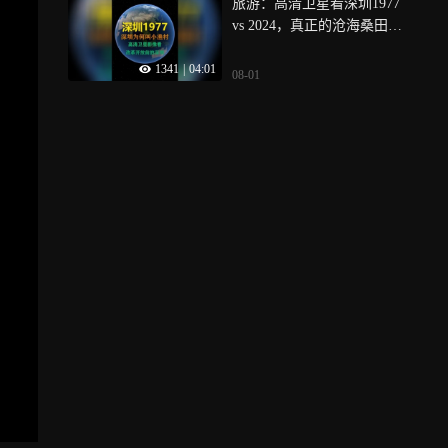
旅游：高清卫星看深圳1977
vs 2024，真正的沧海桑田之
变
1341
|
04:01
08-01