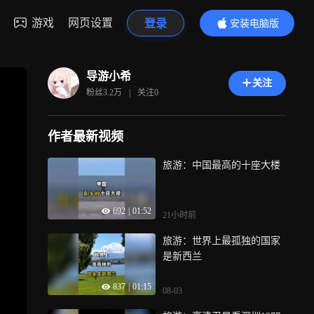
游戏
网页设置
登录
安装电脑版
内容更精彩
导游小希
关注
粉丝
3.2万
|
关注
0
作者最新视频
旅游：中国最高的十座大楼
692
|
01:52
21小时前
旅游：世界上最孤独的国家
是新西兰
837
|
01:15
08-03