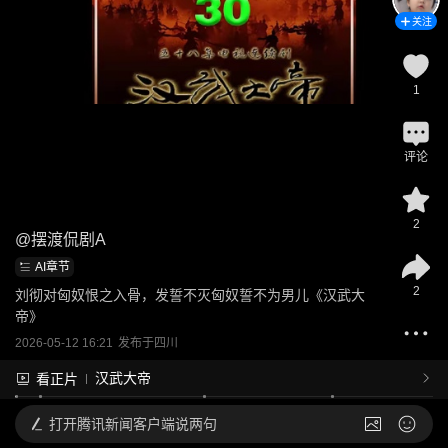
关注
1
评论
2
@
摆渡侃剧A
AI章节
2
刘彻对匈奴恨之入骨，发誓不灭匈奴誓不为男儿《汉武大
帝》
2026-05-12 16:21
发布于
四川
汉武大帝
看正片
打开
腾讯新闻客户端说两句