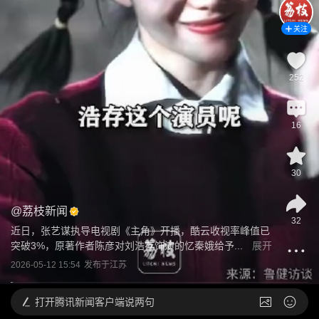
关注
252
16
30
@
荔枝新闻
32
近日，张艺谋执导电视剧《主角》开播，酷云收视率峰值已
突破3%，原著作者陈彦对刘浩存饰演的忆秦娥给予...
展开
2026-05-12 15:54
发布于
江苏
打开
腾讯新闻客户端说两句