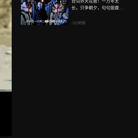
台词界天花板！一万年太
长，只争朝夕，句句振聋发
聩《一刀倾城》
580
|
03:29
-5小时前