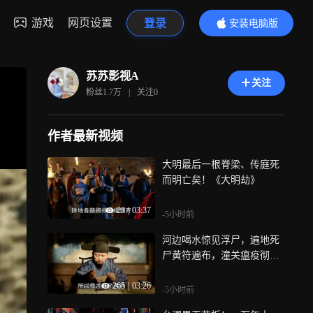
游戏
网页设置
登录
安装电脑版
内容更精彩
苏苏影视A
关注
粉丝
1.7万
|
关注
0
作者最新视频
大明最后一根脊梁、传庭死
而明亡矣！《大明劫》
23
|
03:37
-5小时前
河边喝水惊见浮尸，遍地死
尸黄符遍布，潼关瘟疫彻底
爆发《大明劫》
265
|
03:26
-5小时前