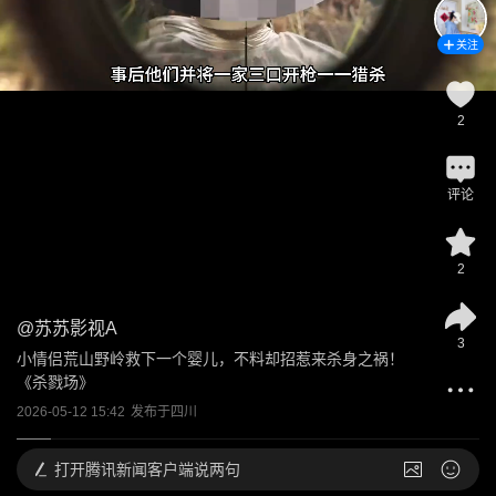
关注
2
评论
2
@
苏苏影视A
3
小情侣荒山野岭救下一个婴儿，不料却招惹来杀身之祸！
《杀戮场》
2026-05-12 15:42
发布于
四川
打开
腾讯新闻客户端说两句