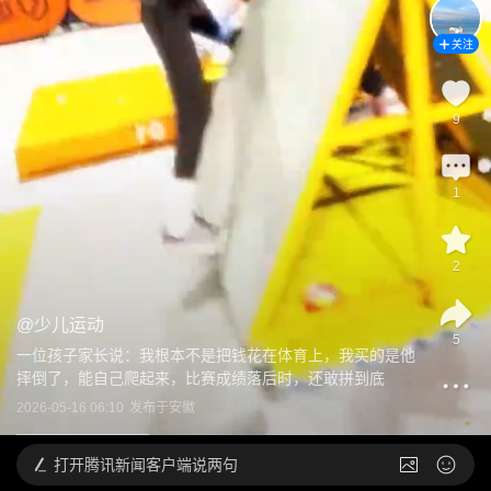
关注
9
1
2
@
少儿运动
5
一位孩子家长说：我根本不是把钱花在体育上，我买的是他
摔倒了，能自己爬起来，比赛成绩落后时，还敢拼到底
2026-05-16 06:10
发布于
安徽
打开
腾讯新闻客户端说两句