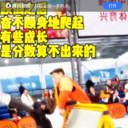
· 获取全网一手热点
打开
首页
视频
无障碍